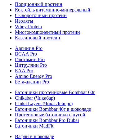
Порционный протеин
Коктейль витаминно-минеральный
Сывороточный протеин
Изоляты
Whey Protein
Многокомпонентный протеин
Казеиновый протеин
Аргинин Pro
BCAA Pro
Глютамин Pro
Цитруллин Pro
EAA Pro
Amino Energy Pro
Бета-аланин Pro
Батончики протеиновые Bombbar 60г
Chikabar (Чикабар)
Chika Layers (Чика Лейерс)
Батончики Bombbar 40г в шоколаде
Протеиновые батончики с нугой
Батончики Bombbar Pro Dubai
Батончики MadFit
Вафли в шоколаде