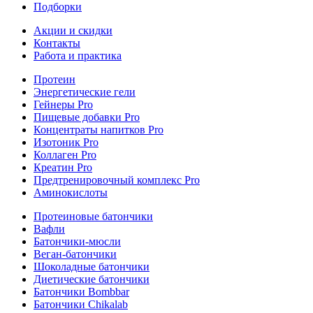
Подборки
Акции и скидки
Контакты
Работа и практика
Протеин
Энергетические гели
Гейнеры Pro
Пищевые добавки Pro
Концентраты напитков Pro
Изотоник Pro
Коллаген Pro
Креатин Pro
Предтренировочный комплекс Pro
Аминокислоты
Протеиновые батончики
Вафли
Батончики-мюсли
Веган-батончики
Шоколадные батончики
Диетические батончики
Батончики Bombbar
Батончики Chikalab