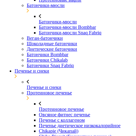
Батончики-мюсли
Батончики-мюсли
Батончики-мюсли Bombbar
Батончики-мюсли Snaq Fabriq
Веган-батончики
Шоколадные батончики
Диетические батончики
Батончики Bombbar
Батончики Chikalab
Батончики Snaq Fabriq
Печенье и снеки
Печенье и снеки
Протеиновое печенье
Протеиновое печенье
Овсяное фитнес печенье
Печенье с коллагеном
Печенье диетическое низкокалорийное
Chikapie (Чикапай)