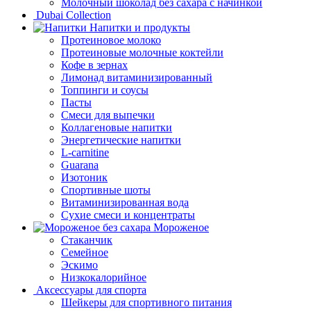
Молочный шоколад без сахара с начинкой
Dubai Collection
Напитки и продукты
Протеиновое молоко
Протеиновые молочные коктейли
Кофе в зернах
Лимонад витаминизированный
Топпинги и соусы
Пасты
Смеси для выпечки
Коллагеновые напитки
Энергетические напитки
L-carnitine
Guarana
Изотоник
Спортивные шоты
Витаминизированная вода
Сухие смеси и концентраты
Мороженое
Стаканчик
Семейное
Эскимо
Низкокалорийное
Аксессуары для спорта
Шейкеры для спортивного питания