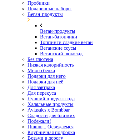
Пробники
Подарочные наборы
Веган-продукты
Веган-продукты
Веган-батончики
Топпинги сладкие веган
Веганские соусы
Веганский шоколад
Без глютена
Низкая калорийность
Много белка
Подарки для него
Подарки для неё
Для завтрака
Для перекуса
Лучший продукт года
Халяльные продукты
Aviasales x Bombbar
Сладости для близких
Побежали!
Пшшш... Освежаемся
Клубничная подборка
Возьми в дорогу