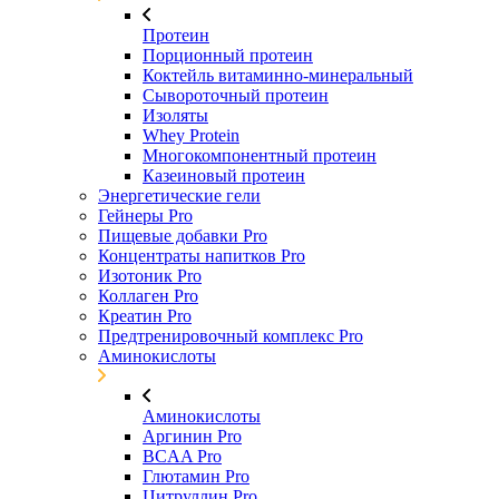
Протеин
Порционный протеин
Коктейль витаминно-минеральный
Сывороточный протеин
Изоляты
Whey Protein
Многокомпонентный протеин
Казеиновый протеин
Энергетические гели
Гейнеры Pro
Пищевые добавки Pro
Концентраты напитков Pro
Изотоник Pro
Коллаген Pro
Креатин Pro
Предтренировочный комплекс Pro
Аминокислоты
Аминокислоты
Аргинин Pro
BCAA Pro
Глютамин Pro
Цитруллин Pro