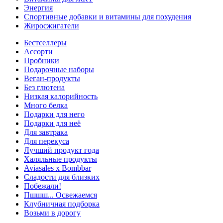
Энергия
Спортивные добавки и витамины для похудения
Жиросжигатели
Бестселлеры
Ассорти
Пробники
Подарочные наборы
Веган-продукты
Без глютена
Низкая калорийность
Много белка
Подарки для него
Подарки для неё
Для завтрака
Для перекуса
Лучший продукт года
Халяльные продукты
Aviasales x Bombbar
Сладости для близких
Побежали!
Пшшш... Освежаемся
Клубничная подборка
Возьми в дорогу