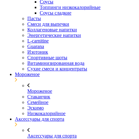
Соусы
Топпинги низкокалорийные
Соусы сладкие
Пасты
Смеси для выпечки
Коллагеновые напитки
Энергетические напитки
L-carnitine
Guarana
Изотоник
Спортивные шоты
Витаминизированная вода
Сухие смеси и концентраты
Мороженое
Мороженое
Стаканчик
Семейное
Эскимо
Низкокалорийное
Аксессуары для спорта
Аксессуары для спорта