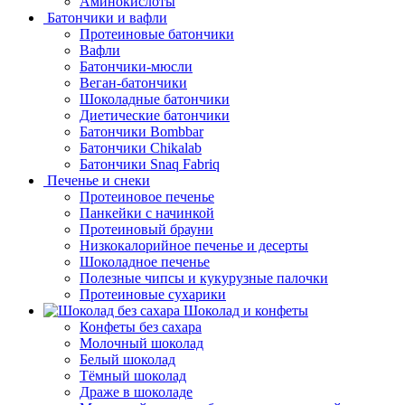
Аминокислоты
Батончики и вафли
Протеиновые батончики
Вафли
Батончики-мюсли
Веган-батончики
Шоколадные батончики
Диетические батончики
Батончики Bombbar
Батончики Chikalab
Батончики Snaq Fabriq
Печенье и снеки
Протеиновое печенье
Панкейки с начинкой
Протеиновый брауни
Низкокалорийное печенье и десерты
Шоколадное печенье
Полезные чипсы и кукурузные палочки
Протеиновые сухарики
Шоколад и конфеты
Конфеты без сахара
Молочный шоколад
Белый шоколад
Тёмный шоколад
Драже в шоколаде