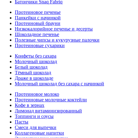
Батончики Snaq Fabriq
Протеиновое печенье
Панкейки с начинкой
Протеиновый брауни
Низкокалорийное печенье и десерты
Шоколадное печенье
Полезные чипсы и кукурузные палочки
Протеиновые сухарики
Конфеты без сахара
Молочный шоколад
Белый шоколад
Тёмный шоколад
Драже в шоколаде
Молочный шоколад без сахара с начинкой
Протеиновое молоко
Протеиновые молочные коктейли
Кофе в зернах
Лимонад витаминизированный
Топпинги и соусы
Пасты
Смеси для выпечки
Коллагеновые напитки