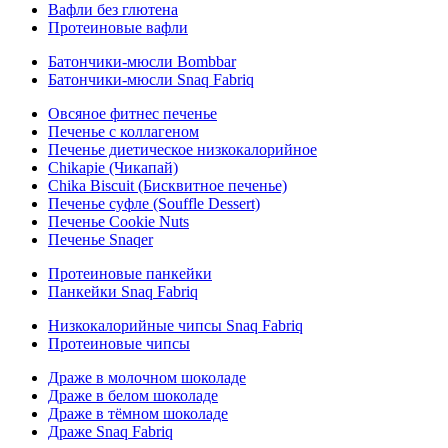
Вафли без глютена
Протеиновые вафли
Батончики-мюсли Bombbar
Батончики-мюсли Snaq Fabriq
Овсяное фитнес печенье
Печенье с коллагеном
Печенье диетическое низкокалорийное
Chikapie (Чикапай)
Chika Biscuit (Бисквитное печенье)
Печенье суфле (Souffle Dessert)
Печенье Cookie Nuts
Печенье Snaqer
Протеиновые панкейки
Панкейки Snaq Fabriq
Низкокалорийные чипсы Snaq Fabriq
Протеиновые чипсы
Драже в молочном шоколаде
Драже в белом шоколаде
Драже в тёмном шоколаде
Драже Snaq Fabriq