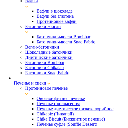
Вафли
Вафли в шоколаде
Вафли без глютена
Протеиновые вафли
Батончики-мюсли
Батончики-мюсли Bombbar
Батончики-мюсли Snaq Fabriq
Веган-батончики
Шоколадные батончики
Диетические батончики
Батончики Bombbar
Батончики Chikalab
Батончики Snaq Fabriq
Печенье и снеки
Протеиновое печенье
Овсяное фитнес печенье
Печенье с коллагеном
Печенье диетическое низкокалорийное
Chikapie (Чикапай)
Chika Biscuit (Бисквитное печенье)
Печенье суфле (Souffle Dessert)