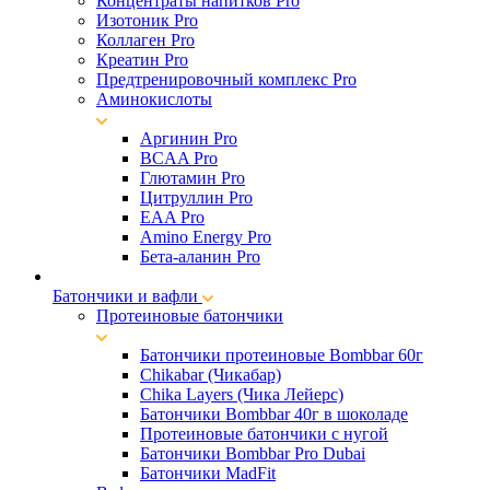
Концентраты напитков Pro
Изотоник Pro
Коллаген Pro
Креатин Pro
Предтренировочный комплекс Pro
Аминокислоты
Аргинин Pro
BCAA Pro
Глютамин Pro
Цитруллин Pro
EAA Pro
Amino Energy Pro
Бета-аланин Pro
Батончики и вафли
Протеиновые батончики
Батончики протеиновые Bombbar 60г
Chikabar (Чикабар)
Chika Layers (Чика Лейерс)
Батончики Bombbar 40г в шоколаде
Протеиновые батончики с нугой
Батончики Bombbar Pro Dubai
Батончики MadFit