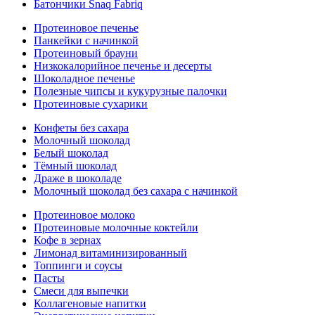
Батончики Snaq Fabriq
Протеиновое печенье
Панкейки с начинкой
Протеиновый брауни
Низкокалорийное печенье и десерты
Шоколадное печенье
Полезные чипсы и кукурузные палочки
Протеиновые сухарики
Конфеты без сахара
Молочный шоколад
Белый шоколад
Тёмный шоколад
Драже в шоколаде
Молочный шоколад без сахара с начинкой
Протеиновое молоко
Протеиновые молочные коктейли
Кофе в зернах
Лимонад витаминизированный
Топпинги и соусы
Пасты
Смеси для выпечки
Коллагеновые напитки