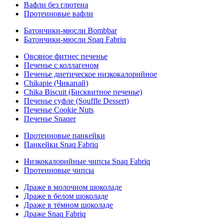
Вафли без глютена
Протеиновые вафли
Батончики-мюсли Bombbar
Батончики-мюсли Snaq Fabriq
Овсяное фитнес печенье
Печенье с коллагеном
Печенье диетическое низкокалорийное
Chikapie (Чикапай)
Chika Biscuit (Бисквитное печенье)
Печенье суфле (Souffle Dessert)
Печенье Cookie Nuts
Печенье Snaqer
Протеиновые панкейки
Панкейки Snaq Fabriq
Низкокалорийные чипсы Snaq Fabriq
Протеиновые чипсы
Драже в молочном шоколаде
Драже в белом шоколаде
Драже в тёмном шоколаде
Драже Snaq Fabriq