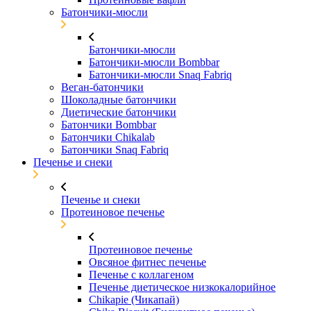
Батончики-мюсли
Батончики-мюсли
Батончики-мюсли Bombbar
Батончики-мюсли Snaq Fabriq
Веган-батончики
Шоколадные батончики
Диетические батончики
Батончики Bombbar
Батончики Chikalab
Батончики Snaq Fabriq
Печенье и снеки
Печенье и снеки
Протеиновое печенье
Протеиновое печенье
Овсяное фитнес печенье
Печенье с коллагеном
Печенье диетическое низкокалорийное
Chikapie (Чикапай)