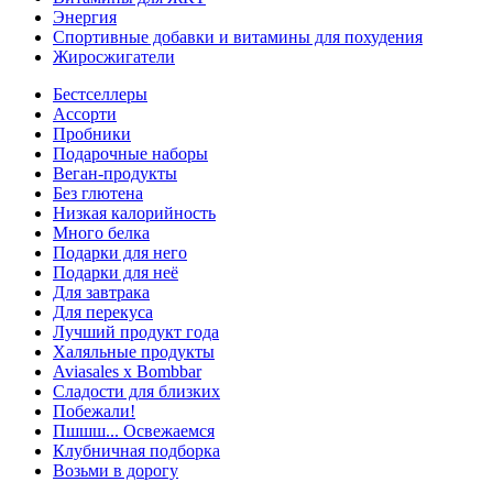
Энергия
Спортивные добавки и витамины для похудения
Жиросжигатели
Бестселлеры
Ассорти
Пробники
Подарочные наборы
Веган-продукты
Без глютена
Низкая калорийность
Много белка
Подарки для него
Подарки для неё
Для завтрака
Для перекуса
Лучший продукт года
Халяльные продукты
Aviasales x Bombbar
Сладости для близких
Побежали!
Пшшш... Освежаемся
Клубничная подборка
Возьми в дорогу