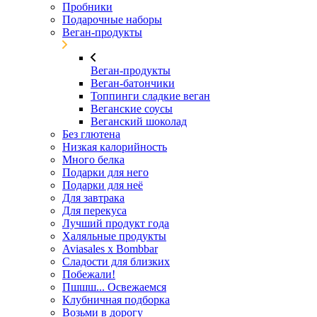
Пробники
Подарочные наборы
Веган-продукты
Веган-продукты
Веган-батончики
Топпинги сладкие веган
Веганские соусы
Веганский шоколад
Без глютена
Низкая калорийность
Много белка
Подарки для него
Подарки для неё
Для завтрака
Для перекуса
Лучший продукт года
Халяльные продукты
Aviasales x Bombbar
Сладости для близких
Побежали!
Пшшш... Освежаемся
Клубничная подборка
Возьми в дорогу