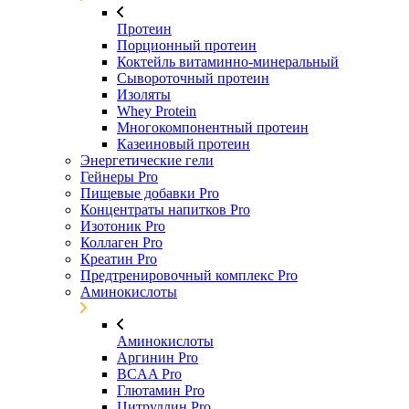
Протеин
Порционный протеин
Коктейль витаминно-минеральный
Сывороточный протеин
Изоляты
Whey Protein
Многокомпонентный протеин
Казеиновый протеин
Энергетические гели
Гейнеры Pro
Пищевые добавки Pro
Концентраты напитков Pro
Изотоник Pro
Коллаген Pro
Креатин Pro
Предтренировочный комплекс Pro
Аминокислоты
Аминокислоты
Аргинин Pro
BCAA Pro
Глютамин Pro
Цитруллин Pro