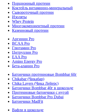
Порционный протеин
Коктейль витаминно-минеральный
Сывороточный протеин
Изоляты
Whey Protein
Многокомпонентный протеин
Казеиновый протеин
Аргинин Pro
BCAA Pro
Глютамин Pro
Цитруллин Pro
EAA Pro
Amino Energy Pro
Бета-аланин Pro
Батончики протеиновые Bombbar 60г
Chikabar (Чикабар)
Chika Layers (Чика Лейерс)
Батончики Bombbar 40г в шоколаде
Протеиновые батончики с нугой
Батончики Bombbar Pro Dubai
Батончики MadFit
Вафли в шоколаде