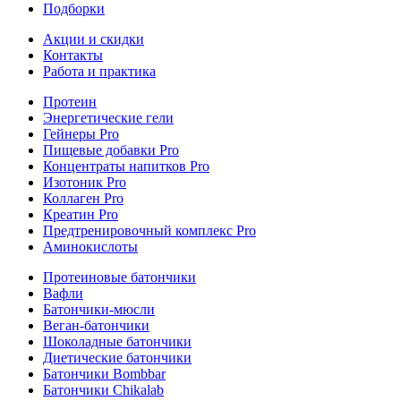
Подборки
Акции и скидки
Контакты
Работа и практика
Протеин
Энергетические гели
Гейнеры Pro
Пищевые добавки Pro
Концентраты напитков Pro
Изотоник Pro
Коллаген Pro
Креатин Pro
Предтренировочный комплекс Pro
Аминокислоты
Протеиновые батончики
Вафли
Батончики-мюсли
Веган-батончики
Шоколадные батончики
Диетические батончики
Батончики Bombbar
Батончики Chikalab