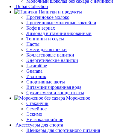
Молочный шоколад без сахара с начинкой
Dubai Collection
Напитки и продукты
Протеиновое молоко
Протеиновые молочные коктейли
Кофе в зернах
Лимонад витаминизированный
Топпинги и соусы
Пасты
Смеси для выпечки
Коллагеновые напитки
Энергетические напитки
L-carnitine
Guarana
Изотоник
Спортивные шоты
Витаминизированная вода
Сухие смеси и концентраты
Мороженое
Стаканчик
Семейное
Эскимо
Низкокалорийное
Аксессуары для спорта
Шейкеры для спортивного питания