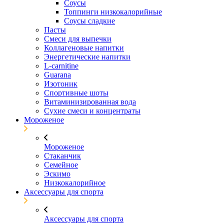
Соусы
Топпинги низкокалорийные
Соусы сладкие
Пасты
Смеси для выпечки
Коллагеновые напитки
Энергетические напитки
L-carnitine
Guarana
Изотоник
Спортивные шоты
Витаминизированная вода
Сухие смеси и концентраты
Мороженое
Мороженое
Стаканчик
Семейное
Эскимо
Низкокалорийное
Аксессуары для спорта
Аксессуары для спорта