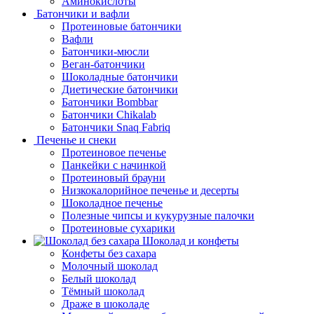
Аминокислоты
Батончики и вафли
Протеиновые батончики
Вафли
Батончики-мюсли
Веган-батончики
Шоколадные батончики
Диетические батончики
Батончики Bombbar
Батончики Chikalab
Батончики Snaq Fabriq
Печенье и снеки
Протеиновое печенье
Панкейки с начинкой
Протеиновый брауни
Низкокалорийное печенье и десерты
Шоколадное печенье
Полезные чипсы и кукурузные палочки
Протеиновые сухарики
Шоколад и конфеты
Конфеты без сахара
Молочный шоколад
Белый шоколад
Тёмный шоколад
Драже в шоколаде