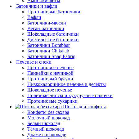
Аминокислоты
Батончики и вафли
Протеиновые батончики
Вафли
Батончики-мюсли
Веган-батончики
Шоколадные батончики
Диетические батончики
Батончики Bombbar
Батончики Chikalab
Батончики Snaq Fabriq
Печенье и снеки
Протеиновое печенье
Панкейки с начинкой
Протеиновый брауни
Низкокалорийное печенье и десерты
Шоколадное печенье
Полезные чипсы и кукурузные палочки
Протеиновые сухарики
Шоколад и конфеты
Конфеты без сахара
Молочный шоколад
Белый шоколад
Тёмный шоколад
Драже в шоколаде