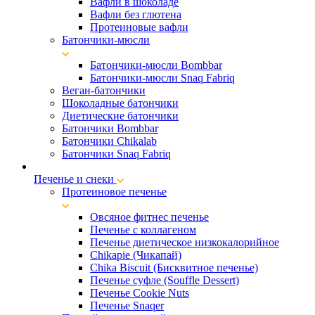
Вафли в шоколаде
Вафли без глютена
Протеиновые вафли
Батончики-мюсли
Батончики-мюсли Bombbar
Батончики-мюсли Snaq Fabriq
Веган-батончики
Шоколадные батончики
Диетические батончики
Батончики Bombbar
Батончики Chikalab
Батончики Snaq Fabriq
Печенье и снеки
Протеиновое печенье
Овсяное фитнес печенье
Печенье с коллагеном
Печенье диетическое низкокалорийное
Chikapie (Чикапай)
Chika Biscuit (Бисквитное печенье)
Печенье суфле (Souffle Dessert)
Печенье Cookie Nuts
Печенье Snaqer