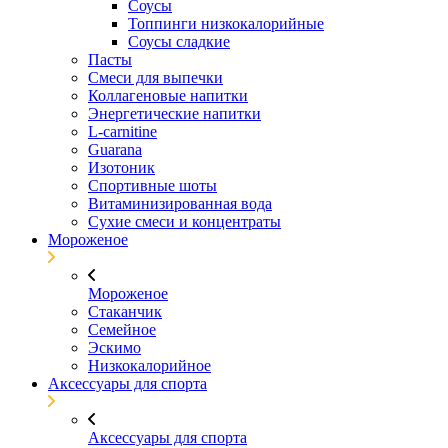
Соусы
Топпинги низкокалорийные
Соусы сладкие
Пасты
Смеси для выпечки
Коллагеновые напитки
Энергетические напитки
L-carnitine
Guarana
Изотоник
Спортивные шоты
Витаминизированная вода
Сухие смеси и концентраты
Мороженое
Мороженое
Стаканчик
Семейное
Эскимо
Низкокалорийное
Аксессуары для спорта
Аксессуары для спорта