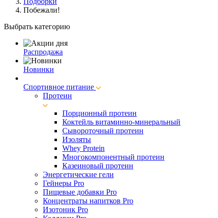
Подборки
Побежали!
Выбрать категорию
Распродажа
Новинки
Спортивное питание
Протеин
Порционный протеин
Коктейль витаминно-минеральный
Сывороточный протеин
Изоляты
Whey Protein
Многокомпонентный протеин
Казеиновый протеин
Энергетические гели
Гейнеры Pro
Пищевые добавки Pro
Концентраты напитков Pro
Изотоник Pro