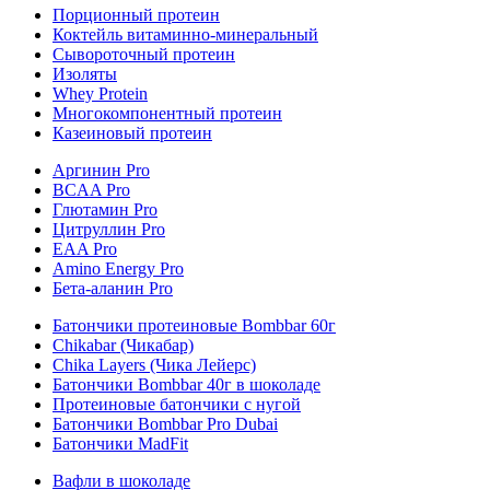
Порционный протеин
Коктейль витаминно-минеральный
Сывороточный протеин
Изоляты
Whey Protein
Многокомпонентный протеин
Казеиновый протеин
Аргинин Pro
BCAA Pro
Глютамин Pro
Цитруллин Pro
EAA Pro
Amino Energy Pro
Бета-аланин Pro
Батончики протеиновые Bombbar 60г
Chikabar (Чикабар)
Chika Layers (Чика Лейерс)
Батончики Bombbar 40г в шоколаде
Протеиновые батончики с нугой
Батончики Bombbar Pro Dubai
Батончики MadFit
Вафли в шоколаде