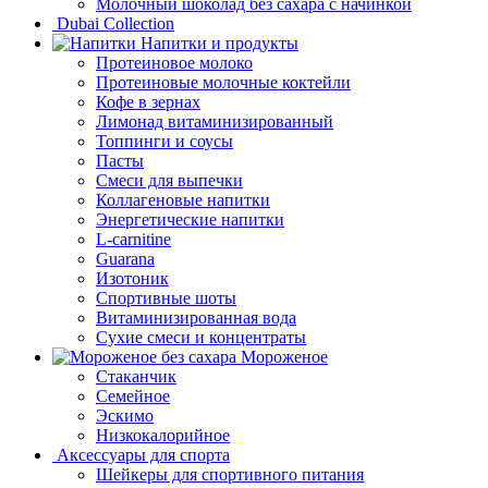
Молочный шоколад без сахара с начинкой
Dubai Collection
Напитки и продукты
Протеиновое молоко
Протеиновые молочные коктейли
Кофе в зернах
Лимонад витаминизированный
Топпинги и соусы
Пасты
Смеси для выпечки
Коллагеновые напитки
Энергетические напитки
L-carnitine
Guarana
Изотоник
Спортивные шоты
Витаминизированная вода
Сухие смеси и концентраты
Мороженое
Стаканчик
Семейное
Эскимо
Низкокалорийное
Аксессуары для спорта
Шейкеры для спортивного питания