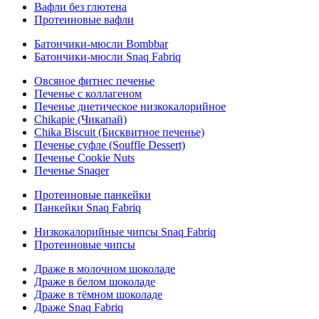
Вафли без глютена
Протеиновые вафли
Батончики-мюсли Bombbar
Батончики-мюсли Snaq Fabriq
Овсяное фитнес печенье
Печенье с коллагеном
Печенье диетическое низкокалорийное
Chikapie (Чикапай)
Chika Biscuit (Бисквитное печенье)
Печенье суфле (Souffle Dessert)
Печенье Cookie Nuts
Печенье Snaqer
Протеиновые панкейки
Панкейки Snaq Fabriq
Низкокалорийные чипсы Snaq Fabriq
Протеиновые чипсы
Драже в молочном шоколаде
Драже в белом шоколаде
Драже в тёмном шоколаде
Драже Snaq Fabriq