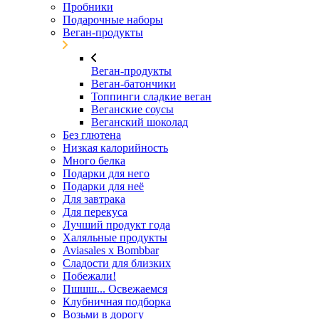
Пробники
Подарочные наборы
Веган-продукты
Веган-продукты
Веган-батончики
Топпинги сладкие веган
Веганские соусы
Веганский шоколад
Без глютена
Низкая калорийность
Много белка
Подарки для него
Подарки для неё
Для завтрака
Для перекуса
Лучший продукт года
Халяльные продукты
Aviasales x Bombbar
Сладости для близких
Побежали!
Пшшш... Освежаемся
Клубничная подборка
Возьми в дорогу