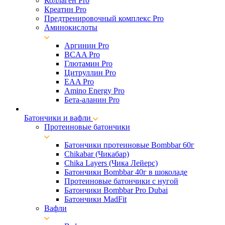
Коллаген Pro
Креатин Pro
Предтренировочный комплекс Pro
Аминокислоты
Аргинин Pro
BCAA Pro
Глютамин Pro
Цитруллин Pro
EAA Pro
Amino Energy Pro
Бета-аланин Pro
Батончики и вафли
Протеиновые батончики
Батончики протеиновые Bombbar 60г
Chikabar (Чикабар)
Chika Layers (Чика Лейерс)
Батончики Bombbar 40г в шоколаде
Протеиновые батончики с нугой
Батончики Bombbar Pro Dubai
Батончики MadFit
Вафли