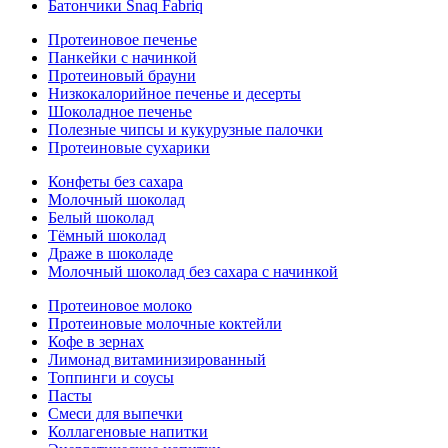
Батончики Snaq Fabriq
Протеиновое печенье
Панкейки с начинкой
Протеиновый брауни
Низкокалорийное печенье и десерты
Шоколадное печенье
Полезные чипсы и кукурузные палочки
Протеиновые сухарики
Конфеты без сахара
Молочный шоколад
Белый шоколад
Тёмный шоколад
Драже в шоколаде
Молочный шоколад без сахара с начинкой
Протеиновое молоко
Протеиновые молочные коктейли
Кофе в зернах
Лимонад витаминизированный
Топпинги и соусы
Пасты
Смеси для выпечки
Коллагеновые напитки