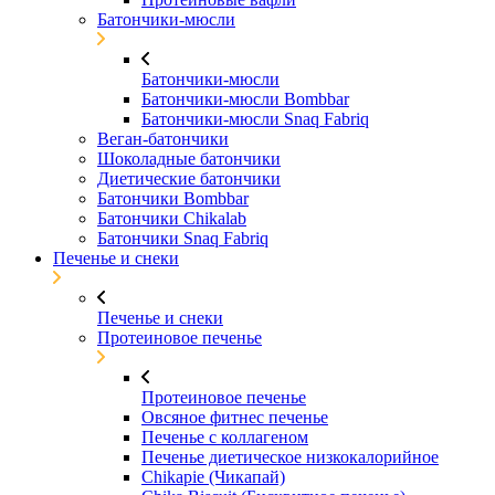
Батончики-мюсли
Батончики-мюсли
Батончики-мюсли Bombbar
Батончики-мюсли Snaq Fabriq
Веган-батончики
Шоколадные батончики
Диетические батончики
Батончики Bombbar
Батончики Chikalab
Батончики Snaq Fabriq
Печенье и снеки
Печенье и снеки
Протеиновое печенье
Протеиновое печенье
Овсяное фитнес печенье
Печенье с коллагеном
Печенье диетическое низкокалорийное
Chikapie (Чикапай)