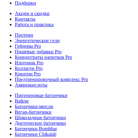
Подборки
Акции и скидки
Контакты
Работа и практика
Протеин
Энергетические гели
Гейнеры Pro
Пищевые добавки Pro
Концентраты напитков Pro
Изотоник Pro
Коллаген Pro
Креатин Pro
Предтренировочный комплекс Pro
Аминокислоты
Протеиновые батончики
Вафли
Батончики-мюсли
Веган-батончики
Шоколадные батончики
Диетические батончики
Батончики Bombbar
Батончики Chikalab