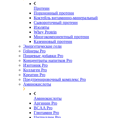
Протеин
Порционный протеин
Коктейль витаминно-минеральный
Сывороточный протеин
Изоляты
Whey Protein
Многокомпонентный протеин
Казеиновый протеин
Энергетические гели
Гейнеры Pro
Пищевые добавки Pro
Концентраты напитков Pro
Изотоник Pro
Коллаген Pro
Креатин Pro
Предтренировочный комплекс Pro
Аминокислоты
Аминокислоты
Аргинин Pro
BCAA Pro
Глютамин Pro
Цитруллин Pro