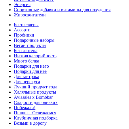
Энергия
Спортивные добавки и витамины для похудения
Жиросжигатели
Бестселлеры
Ассорти
Пробники
Подарочные наборы
Веган-продукты
Без глютена
Низкая калорийность
Много белка
Подарки для него
Подарки для неё
Для завтрака
Для перекуса
Лучший продукт года
Халяльные продукты
Aviasales x Bombbar
Сладости для близких
Побежали!
Пшшш... Освежаемся
Клубничная подборка
Возьми в дорогу