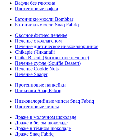
Вафли без глютена
Протеиновые вафли
Батончики-мюсли Bombbar
Батончики-мюсли Snaq Fabriq
Овсяное фитнес печенье
Печенье с коллагеном
Печенье диетическое низкокалорийное
Chikapie (Чикапай)
Chika Biscuit (Бисквитное печенье)
Печенье суфле (Souffle Dessert)
Печенье Cookie Nuts
Печенье Snaqer
Протеиновые панкейки
Панкейки Snaq Fabriq
Низкокалорийные чипсы Snaq Fabriq
Протеиновые чипсы
Драже в молочном шоколаде
Драже в белом шоколаде
Драже в тёмном шоколаде
Драже Snaq Fabriq