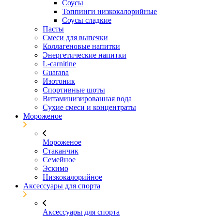
Соусы
Топпинги низкокалорийные
Соусы сладкие
Пасты
Смеси для выпечки
Коллагеновые напитки
Энергетические напитки
L-carnitine
Guarana
Изотоник
Спортивные шоты
Витаминизированная вода
Сухие смеси и концентраты
Мороженое
Мороженое
Стаканчик
Семейное
Эскимо
Низкокалорийное
Аксессуары для спорта
Аксессуары для спорта