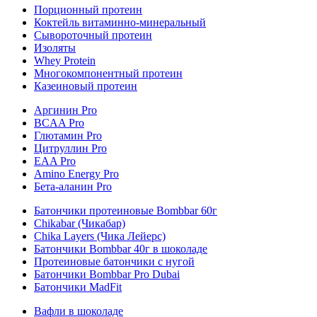
Порционный протеин
Коктейль витаминно-минеральный
Сывороточный протеин
Изоляты
Whey Protein
Многокомпонентный протеин
Казеиновый протеин
Аргинин Pro
BCAA Pro
Глютамин Pro
Цитруллин Pro
EAA Pro
Amino Energy Pro
Бета-аланин Pro
Батончики протеиновые Bombbar 60г
Chikabar (Чикабар)
Chika Layers (Чика Лейерс)
Батончики Bombbar 40г в шоколаде
Протеиновые батончики с нугой
Батончики Bombbar Pro Dubai
Батончики MadFit
Вафли в шоколаде