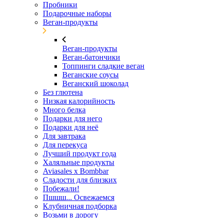
Пробники
Подарочные наборы
Веган-продукты
Веган-продукты
Веган-батончики
Топпинги сладкие веган
Веганские соусы
Веганский шоколад
Без глютена
Низкая калорийность
Много белка
Подарки для него
Подарки для неё
Для завтрака
Для перекуса
Лучший продукт года
Халяльные продукты
Aviasales x Bombbar
Сладости для близких
Побежали!
Пшшш... Освежаемся
Клубничная подборка
Возьми в дорогу