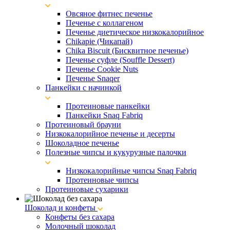
Овсяное фитнес печенье
Печенье с коллагеном
Печенье диетическое низкокалорийное
Chikapie (Чикапай)
Chika Biscuit (Бисквитное печенье)
Печенье суфле (Souffle Dessert)
Печенье Cookie Nuts
Печенье Snaqer
Панкейки с начинкой
Протеиновые панкейки
Панкейки Snaq Fabriq
Протеиновый брауни
Низкокалорийное печенье и десерты
Шоколадное печенье
Полезные чипсы и кукурузные палочки
Низкокалорийные чипсы Snaq Fabriq
Протеиновые чипсы
Протеиновые сухарики
Шоколад и конфеты
Конфеты без сахара
Молочный шоколад