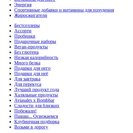
Энергия
Спортивные добавки и витамины для похудения
Жиросжигатели
Бестселлеры
Ассорти
Пробники
Подарочные наборы
Веган-продукты
Без глютена
Низкая калорийность
Много белка
Подарки для него
Подарки для неё
Для завтрака
Для перекуса
Лучший продукт года
Халяльные продукты
Aviasales x Bombbar
Сладости для близких
Побежали!
Пшшш... Освежаемся
Клубничная подборка
Возьми в дорогу