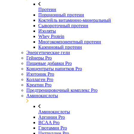
Протеин
Порционный протеин
Коктейль витаминно-минеральный
Сывороточный протеин
Изоляты
Whey Protein
Многокомпонентный протеин
Казеиновый протеин
Энергетические гели
Гейнеры Pro
Пищевые добавки Pro
Концентраты напитков Pro
Изотоник Pro
Коллаген Pro
Креатин Pro
Предтренировочный комплекс Pro
Аминокислоты
Аминокислоты
Аргинин Pro
BCAA Pro
Глютамин Pro
Цитруллин Pro