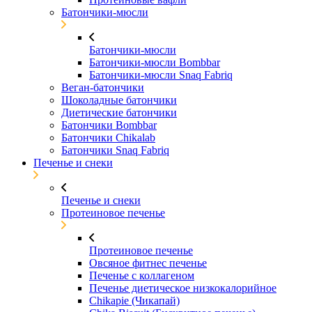
Батончики-мюсли
Батончики-мюсли
Батончики-мюсли Bombbar
Батончики-мюсли Snaq Fabriq
Веган-батончики
Шоколадные батончики
Диетические батончики
Батончики Bombbar
Батончики Chikalab
Батончики Snaq Fabriq
Печенье и снеки
Печенье и снеки
Протеиновое печенье
Протеиновое печенье
Овсяное фитнес печенье
Печенье с коллагеном
Печенье диетическое низкокалорийное
Chikapie (Чикапай)