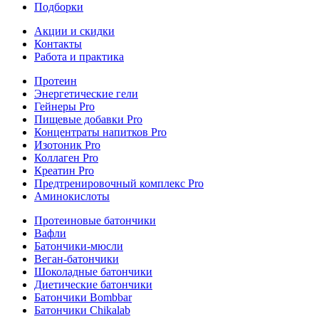
Подборки
Акции и скидки
Контакты
Работа и практика
Протеин
Энергетические гели
Гейнеры Pro
Пищевые добавки Pro
Концентраты напитков Pro
Изотоник Pro
Коллаген Pro
Креатин Pro
Предтренировочный комплекс Pro
Аминокислоты
Протеиновые батончики
Вафли
Батончики-мюсли
Веган-батончики
Шоколадные батончики
Диетические батончики
Батончики Bombbar
Батончики Chikalab