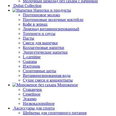
Молочный шоколад без сахара с начинкой
Dubai Collection
Напитки и продукты
Протеиновое молоко
Протеиновые молочные коктейли
Кофе в зернах
Лимонад витаминизированный
Топпинги и соусы
Пасты
Смеси для выпечки
Коллагеновые напитки
Энергетические напитки
L-carnitine
Guarana
Изотоник
Спортивные шоты
Витаминизированная вода
Сухие смеси и концентраты
Мороженое
Стаканчик
Семейное
Эскимо
Низкокалорийное
Аксессуары для спорта
Шейкеры для спортивного питания