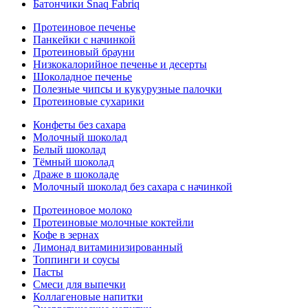
Батончики Snaq Fabriq
Протеиновое печенье
Панкейки с начинкой
Протеиновый брауни
Низкокалорийное печенье и десерты
Шоколадное печенье
Полезные чипсы и кукурузные палочки
Протеиновые сухарики
Конфеты без сахара
Молочный шоколад
Белый шоколад
Тёмный шоколад
Драже в шоколаде
Молочный шоколад без сахара с начинкой
Протеиновое молоко
Протеиновые молочные коктейли
Кофе в зернах
Лимонад витаминизированный
Топпинги и соусы
Пасты
Смеси для выпечки
Коллагеновые напитки