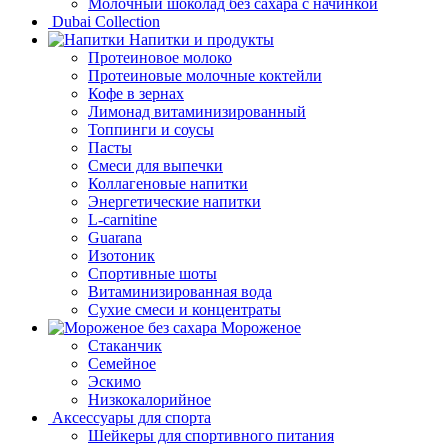
Молочный шоколад без сахара с начинкой
Dubai Collection
Напитки и продукты
Протеиновое молоко
Протеиновые молочные коктейли
Кофе в зернах
Лимонад витаминизированный
Топпинги и соусы
Пасты
Смеси для выпечки
Коллагеновые напитки
Энергетические напитки
L-carnitine
Guarana
Изотоник
Спортивные шоты
Витаминизированная вода
Сухие смеси и концентраты
Мороженое
Стаканчик
Семейное
Эскимо
Низкокалорийное
Аксессуары для спорта
Шейкеры для спортивного питания