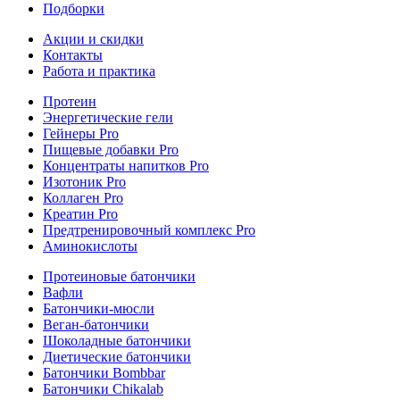
Подборки
Акции и скидки
Контакты
Работа и практика
Протеин
Энергетические гели
Гейнеры Pro
Пищевые добавки Pro
Концентраты напитков Pro
Изотоник Pro
Коллаген Pro
Креатин Pro
Предтренировочный комплекс Pro
Аминокислоты
Протеиновые батончики
Вафли
Батончики-мюсли
Веган-батончики
Шоколадные батончики
Диетические батончики
Батончики Bombbar
Батончики Chikalab