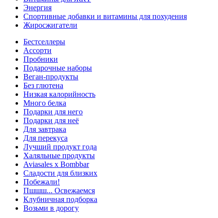
Энергия
Спортивные добавки и витамины для похудения
Жиросжигатели
Бестселлеры
Ассорти
Пробники
Подарочные наборы
Веган-продукты
Без глютена
Низкая калорийность
Много белка
Подарки для него
Подарки для неё
Для завтрака
Для перекуса
Лучший продукт года
Халяльные продукты
Aviasales x Bombbar
Сладости для близких
Побежали!
Пшшш... Освежаемся
Клубничная подборка
Возьми в дорогу