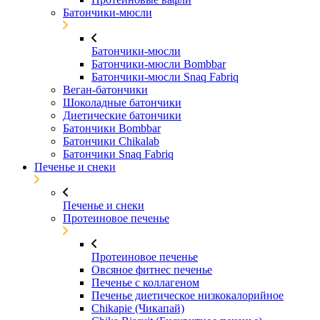
Батончики-мюсли
Батончики-мюсли
Батончики-мюсли Bombbar
Батончики-мюсли Snaq Fabriq
Веган-батончики
Шоколадные батончики
Диетические батончики
Батончики Bombbar
Батончики Chikalab
Батончики Snaq Fabriq
Печенье и снеки
Печенье и снеки
Протеиновое печенье
Протеиновое печенье
Овсяное фитнес печенье
Печенье с коллагеном
Печенье диетическое низкокалорийное
Chikapie (Чикапай)