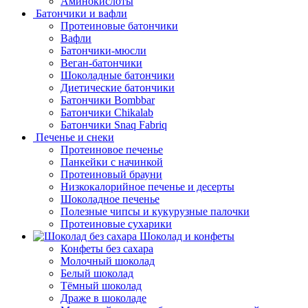
Аминокислоты
Батончики и вафли
Протеиновые батончики
Вафли
Батончики-мюсли
Веган-батончики
Шоколадные батончики
Диетические батончики
Батончики Bombbar
Батончики Chikalab
Батончики Snaq Fabriq
Печенье и снеки
Протеиновое печенье
Панкейки с начинкой
Протеиновый брауни
Низкокалорийное печенье и десерты
Шоколадное печенье
Полезные чипсы и кукурузные палочки
Протеиновые сухарики
Шоколад и конфеты
Конфеты без сахара
Молочный шоколад
Белый шоколад
Тёмный шоколад
Драже в шоколаде