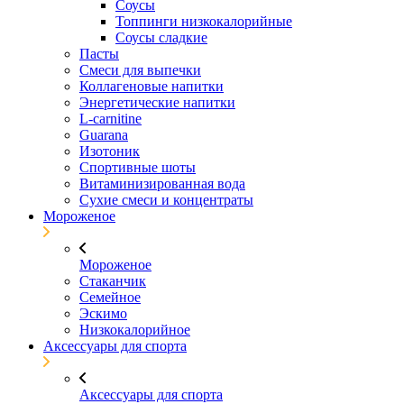
Соусы
Топпинги низкокалорийные
Соусы сладкие
Пасты
Смеси для выпечки
Коллагеновые напитки
Энергетические напитки
L-carnitine
Guarana
Изотоник
Спортивные шоты
Витаминизированная вода
Сухие смеси и концентраты
Мороженое
Мороженое
Стаканчик
Семейное
Эскимо
Низкокалорийное
Аксессуары для спорта
Аксессуары для спорта