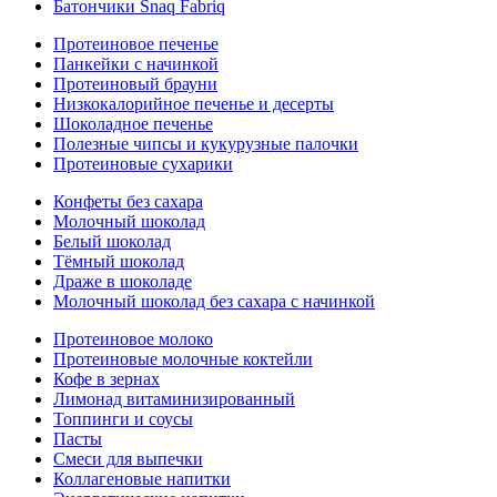
Батончики Snaq Fabriq
Протеиновое печенье
Панкейки с начинкой
Протеиновый брауни
Низкокалорийное печенье и десерты
Шоколадное печенье
Полезные чипсы и кукурузные палочки
Протеиновые сухарики
Конфеты без сахара
Молочный шоколад
Белый шоколад
Тёмный шоколад
Драже в шоколаде
Молочный шоколад без сахара с начинкой
Протеиновое молоко
Протеиновые молочные коктейли
Кофе в зернах
Лимонад витаминизированный
Топпинги и соусы
Пасты
Смеси для выпечки
Коллагеновые напитки