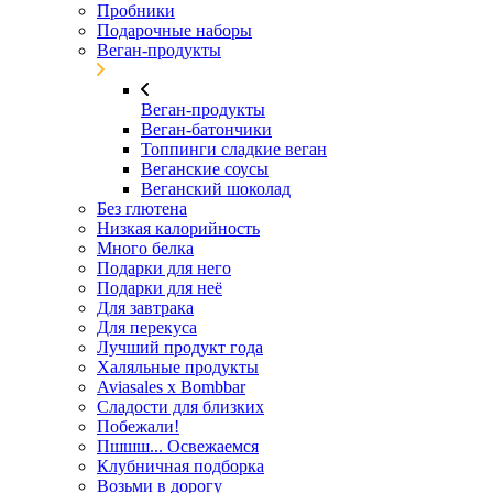
Пробники
Подарочные наборы
Веган-продукты
Веган-продукты
Веган-батончики
Топпинги сладкие веган
Веганские соусы
Веганский шоколад
Без глютена
Низкая калорийность
Много белка
Подарки для него
Подарки для неё
Для завтрака
Для перекуса
Лучший продукт года
Халяльные продукты
Aviasales x Bombbar
Сладости для близких
Побежали!
Пшшш... Освежаемся
Клубничная подборка
Возьми в дорогу