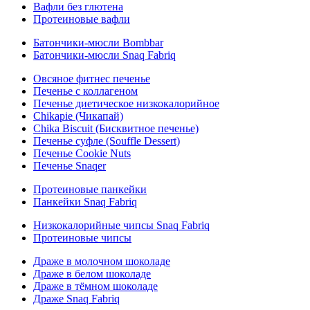
Вафли без глютена
Протеиновые вафли
Батончики-мюсли Bombbar
Батончики-мюсли Snaq Fabriq
Овсяное фитнес печенье
Печенье с коллагеном
Печенье диетическое низкокалорийное
Chikapie (Чикапай)
Chika Biscuit (Бисквитное печенье)
Печенье суфле (Souffle Dessert)
Печенье Cookie Nuts
Печенье Snaqer
Протеиновые панкейки
Панкейки Snaq Fabriq
Низкокалорийные чипсы Snaq Fabriq
Протеиновые чипсы
Драже в молочном шоколаде
Драже в белом шоколаде
Драже в тёмном шоколаде
Драже Snaq Fabriq