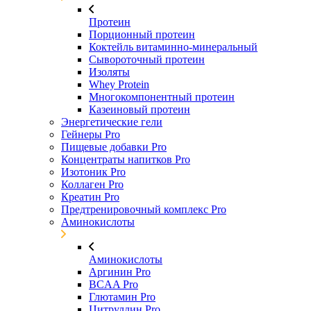
Протеин
Порционный протеин
Коктейль витаминно-минеральный
Сывороточный протеин
Изоляты
Whey Protein
Многокомпонентный протеин
Казеиновый протеин
Энергетические гели
Гейнеры Pro
Пищевые добавки Pro
Концентраты напитков Pro
Изотоник Pro
Коллаген Pro
Креатин Pro
Предтренировочный комплекс Pro
Аминокислоты
Аминокислоты
Аргинин Pro
BCAA Pro
Глютамин Pro
Цитруллин Pro