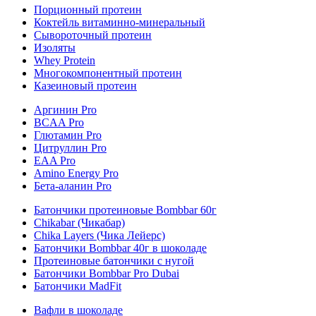
Порционный протеин
Коктейль витаминно-минеральный
Сывороточный протеин
Изоляты
Whey Protein
Многокомпонентный протеин
Казеиновый протеин
Аргинин Pro
BCAA Pro
Глютамин Pro
Цитруллин Pro
EAA Pro
Amino Energy Pro
Бета-аланин Pro
Батончики протеиновые Bombbar 60г
Chikabar (Чикабар)
Chika Layers (Чика Лейерс)
Батончики Bombbar 40г в шоколаде
Протеиновые батончики с нугой
Батончики Bombbar Pro Dubai
Батончики MadFit
Вафли в шоколаде