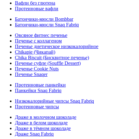
Вафли без глютена
Протеиновые вафли
Батончики-мюсли Bombbar
Батончики-мюсли Snaq Fabriq
Овсяное фитнес печенье
Печенье с коллагеном
Печенье диетическое низкокалорийное
Chikapie (Чикапай)
Chika Biscuit (Бисквитное печенье)
Печенье суфле (Souffle Dessert)
Печенье Cookie Nuts
Печенье Snaqer
Протеиновые панкейки
Панкейки Snaq Fabriq
Низкокалорийные чипсы Snaq Fabriq
Протеиновые чипсы
Драже в молочном шоколаде
Драже в белом шоколаде
Драже в тёмном шоколаде
Драже Snaq Fabriq