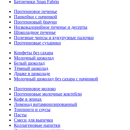
Батончики Snaq Fabriq
Протеиновое печенье
Панкейки с начинкой
Протеиновый брауни
Низкокалорийное печенье и десерты
Шоколадное печенье
Полезные чипсы и кукурузные палочки
Протеиновые сухарики
Конфеты без сахара
Молочный шоколад
Белый шоколад
Тёмный шоколад
Драже в шоколаде
Молочный шоколад без сахара с начинкой
Протеиновое молоко
Протеиновые молочные коктейли
Кофе в зернах
Лимонад витаминизированный
Топпинги и соусы
Пасты
Смеси для выпечки
Коллагеновые напитки