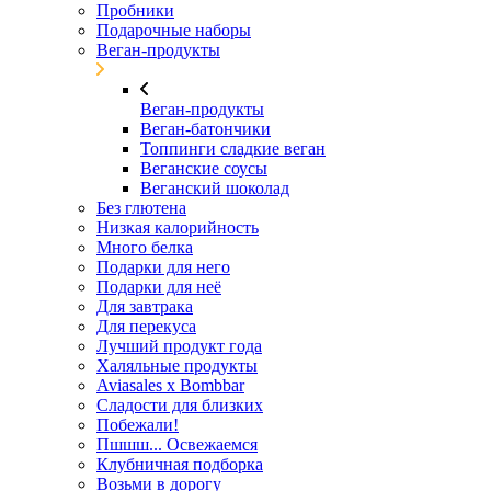
Пробники
Подарочные наборы
Веган-продукты
Веган-продукты
Веган-батончики
Топпинги сладкие веган
Веганские соусы
Веганский шоколад
Без глютена
Низкая калорийность
Много белка
Подарки для него
Подарки для неё
Для завтрака
Для перекуса
Лучший продукт года
Халяльные продукты
Aviasales x Bombbar
Сладости для близких
Побежали!
Пшшш... Освежаемся
Клубничная подборка
Возьми в дорогу