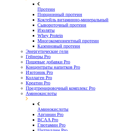
Протеин
Порционный протеин
Коктейль витаминно-минеральный
Сывороточный протеин
Изоляты
Whey Protein
Многокомпонентный протеин
Казеиновый протеин
Энергетические гели
Гейнеры Pro
Пищевые добавки Pro
Концентраты напитков Pro
Изотоник Pro
Коллаген Pro
Креатин Pro
Предтренировочный комплекс Pro
Аминокислоты
Аминокислоты
Аргинин Pro
BCAA Pro
Глютамин Pro
Цитруллин Pro