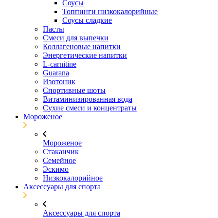
Соусы
Топпинги низкокалорийные
Соусы сладкие
Пасты
Смеси для выпечки
Коллагеновые напитки
Энергетические напитки
L-carnitine
Guarana
Изотоник
Спортивные шоты
Витаминизированная вода
Сухие смеси и концентраты
Мороженое
Мороженое
Стаканчик
Семейное
Эскимо
Низкокалорийное
Аксессуары для спорта
Аксессуары для спорта