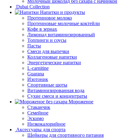
Молочный шоколад без сахара с начинкой
Dubai Collection
Напитки и продукты
Протеиновое молоко
Протеиновые молочные коктейли
Кофе в зернах
Лимонад витаминизированный
Топпинги и соусы
Пасты
Смеси для выпечки
Коллагеновые напитки
Энергетические напитки
L-carnitine
Guarana
Изотоник
Спортивные шоты
Витаминизированная вода
Сухие смеси и концентраты
Мороженое
Стаканчик
Семейное
Эскимо
Низкокалорийное
Аксессуары для спорта
Шейкеры для спортивного питания