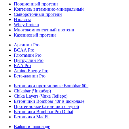
Порционный протеин
Коктейль витаминно-минеральный
Сывороточный протеин
Изоляты
Whey Protein
Многокомпонентный протеин
Казеиновый протеин
Аргинин Pro
BCAA Pro
Глютамин Pro
Цитруллин Pro
EAA Pro
Amino Energy Pro
Бета-аланин Pro
Батончики протеиновые Bombbar 60г
Chikabar (Чикабар)
Chika Layers (Чика Лейерс)
Батончики Bombbar 40г в шоколаде
Протеиновые батончики с нугой
Батончики Bombbar Pro Dubai
Батончики MadFit
Вафли в шоколаде