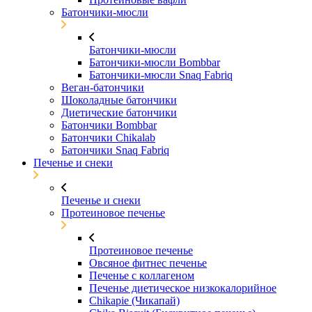
Батончики-мюсли
Батончики-мюсли
Батончики-мюсли Bombbar
Батончики-мюсли Snaq Fabriq
Веган-батончики
Шоколадные батончики
Диетические батончики
Батончики Bombbar
Батончики Chikalab
Батончики Snaq Fabriq
Печенье и снеки
Печенье и снеки
Протеиновое печенье
Протеиновое печенье
Овсяное фитнес печенье
Печенье с коллагеном
Печенье диетическое низкокалорийное
Chikapie (Чикапай)