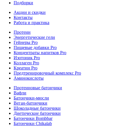
Подборки
Акции и скидки
Контакты
Работа и практика
Протеин
Энергетические гели
Гейнеры Pro
Пищевые добавки Pro
Концентраты напитков Pro
Изотоник Pro
Коллаген Pro
Креатин Pro
Предтренировочный комплекс Pro
Аминокислоты
Протеиновые батончики
Вафли
Батончики-мюсли
Веган-батончики
Шоколадные батончики
Диетические батончики
Батончики Bombbar
Батончики Chikalab