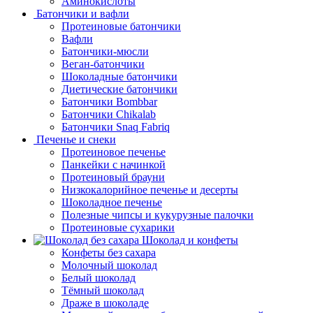
Аминокислоты
Батончики и вафли
Протеиновые батончики
Вафли
Батончики-мюсли
Веган-батончики
Шоколадные батончики
Диетические батончики
Батончики Bombbar
Батончики Chikalab
Батончики Snaq Fabriq
Печенье и снеки
Протеиновое печенье
Панкейки с начинкой
Протеиновый брауни
Низкокалорийное печенье и десерты
Шоколадное печенье
Полезные чипсы и кукурузные палочки
Протеиновые сухарики
Шоколад и конфеты
Конфеты без сахара
Молочный шоколад
Белый шоколад
Тёмный шоколад
Драже в шоколаде