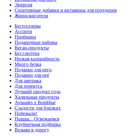
Энергия
Спортивные добавки и витамины для похудения
Жиросжигатели
Бестселлеры
Ассорти
Пробники
Подарочные наборы
Веган-продукты
Без глютена
Низкая калорийность
Много белка
Подарки для него
Подарки для неё
Для завтрака
Для перекуса
Лучший продукт года
Халяльные продукты
Aviasales x Bombbar
Сладости для близких
Побежали!
Пшшш... Освежаемся
Клубничная подборка
Возьми в дорогу