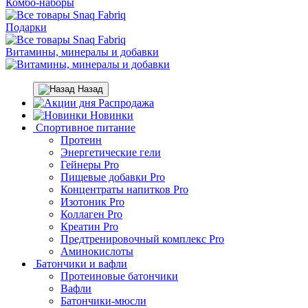
Комбо-наборы
Подарки
Витамины, минералы и добавки
Назад
Распродажа
Новинки
Спортивное питание
Протеин
Энергетические гели
Гейнеры Pro
Пищевые добавки Pro
Концентраты напитков Pro
Изотоник Pro
Коллаген Pro
Креатин Pro
Предтренировочный комплекс Pro
Аминокислоты
Батончики и вафли
Протеиновые батончики
Вафли
Батончики-мюсли