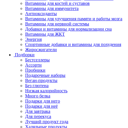
Витамины для костей и суставов
Витамины для иммунитета
Антиоксиданты
Витамины для улучшения памяти и работы мозга
Витамины для нервной системы
Добавки и витамины для нормализации сна
Витамины для ЖКТ
Энергия
Спортивные добавки и витамины для похудения
Жиросжигатели
Подборки
Бестселлеры
Ассорти
Пробники
Подарочные наборы
Веган-продукты
Без глютена
Низкая калорийность
Много белка
Подарки для него
Подарки для неё
Для завтрака
Для перекуса
Лучший продукт года
Халяльные продукты