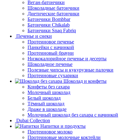
Веган-батончики
Шоколадные батончики
Диетические батончики
Батончики Bombbar
Батончики Chikalab
Батончики Snaq Fabriq
Печенье и снеки
Протеиновое печенье
Панкейки с начинкой
Протеиновый брауни
Низкокалорийное печенье и десерты
Шоколадное печенье
Полезные чипсы и кукурузные палочки
Протеиновые сухарики
Шоколад и конфеты
Конфеты без сахара
Молочный шоколад
Белый шоколад
Тёмный шоколад
Драже в шоколаде
Молочный шоколад без сахара с начинкой
Dubai Collection
Напитки и продукты
Протеиновое молоко
Протеиновые молочные коктейли