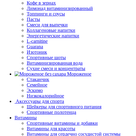
Кофе в зернах
Лимонад витаминизированный
Топпинги и соусы
Пасты
Смеси для выпечки
Коллагеновые напитки
Энергетические напитки
L-carnitine
Guarana
Изотоник
Спортивные шоты
Витаминизированная вода
Сухие смеси и концентраты
Мороженое
Стаканчик
Семейное
Эскимо
Низкокалорийное
Аксессуары для спорта
Шейкеры для спортивного питания
Спортивные полотенца
Витамины
Спортивные витамины и добавки
Витамины для красоты
Витамины для сердечно сосудистой системы