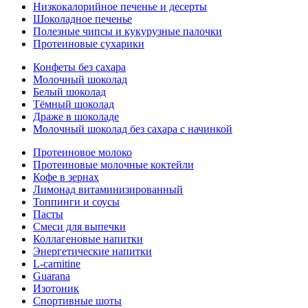
Низкокалорийное печенье и десерты
Шоколадное печенье
Полезные чипсы и кукурузные палочки
Протеиновые сухарики
Конфеты без сахара
Молочный шоколад
Белый шоколад
Тёмный шоколад
Драже в шоколаде
Молочный шоколад без сахара с начинкой
Протеиновое молоко
Протеиновые молочные коктейли
Кофе в зернах
Лимонад витаминизированный
Топпинги и соусы
Пасты
Смеси для выпечки
Коллагеновые напитки
Энергетические напитки
L-carnitine
Guarana
Изотоник
Спортивные шоты