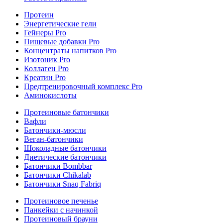
Протеин
Энергетические гели
Гейнеры Pro
Пищевые добавки Pro
Концентраты напитков Pro
Изотоник Pro
Коллаген Pro
Креатин Pro
Предтренировочный комплекс Pro
Аминокислоты
Протеиновые батончики
Вафли
Батончики-мюсли
Веган-батончики
Шоколадные батончики
Диетические батончики
Батончики Bombbar
Батончики Chikalab
Батончики Snaq Fabriq
Протеиновое печенье
Панкейки с начинкой
Протеиновый брауни