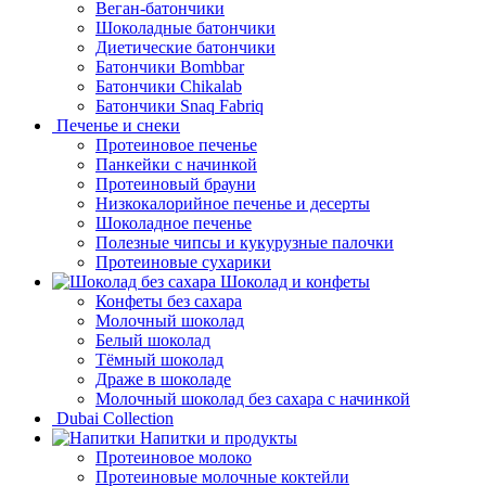
Веган-батончики
Шоколадные батончики
Диетические батончики
Батончики Bombbar
Батончики Chikalab
Батончики Snaq Fabriq
Печенье и снеки
Протеиновое печенье
Панкейки с начинкой
Протеиновый брауни
Низкокалорийное печенье и десерты
Шоколадное печенье
Полезные чипсы и кукурузные палочки
Протеиновые сухарики
Шоколад и конфеты
Конфеты без сахара
Молочный шоколад
Белый шоколад
Тёмный шоколад
Драже в шоколаде
Молочный шоколад без сахара с начинкой
Dubai Collection
Напитки и продукты
Протеиновое молоко
Протеиновые молочные коктейли