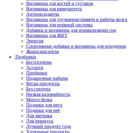
Витамины для костей и суставов
Витамины для иммунитета
Антиоксиданты
Витамины для улучшения памяти и работы мозга
Витамины для нервной системы
Добавки и витамины для нормализации сна
Витамины для ЖКТ
Энергия
Спортивные добавки и витамины для похудения
Жиросжигатели
Подборки
Бестселлеры
Ассорти
Пробники
Подарочные наборы
Веган-продукты
Без глютена
Низкая калорийность
Много белка
Подарки для него
Подарки для неё
Для завтрака
Для перекуса
Лучший продукт года
Халяльные продукты