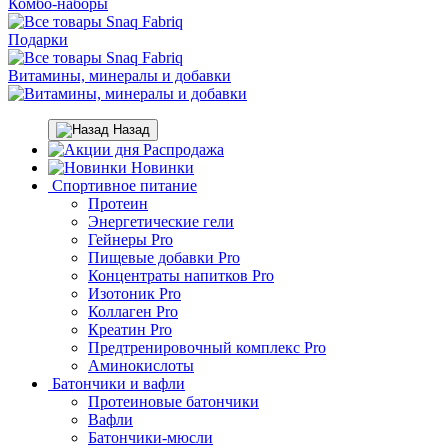
Комбо-наборы
Подарки
Витамины, минералы и добавки
Назад
Распродажа
Новинки
Спортивное питание
Протеин
Энергетические гели
Гейнеры Pro
Пищевые добавки Pro
Концентраты напитков Pro
Изотоник Pro
Коллаген Pro
Креатин Pro
Предтренировочный комплекс Pro
Аминокислоты
Батончики и вафли
Протеиновые батончики
Вафли
Батончики-мюсли