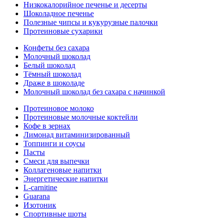
Низкокалорийное печенье и десерты
Шоколадное печенье
Полезные чипсы и кукурузные палочки
Протеиновые сухарики
Конфеты без сахара
Молочный шоколад
Белый шоколад
Тёмный шоколад
Драже в шоколаде
Молочный шоколад без сахара с начинкой
Протеиновое молоко
Протеиновые молочные коктейли
Кофе в зернах
Лимонад витаминизированный
Топпинги и соусы
Пасты
Смеси для выпечки
Коллагеновые напитки
Энергетические напитки
L-carnitine
Guarana
Изотоник
Спортивные шоты