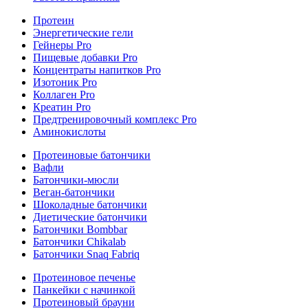
Протеин
Энергетические гели
Гейнеры Pro
Пищевые добавки Pro
Концентраты напитков Pro
Изотоник Pro
Коллаген Pro
Креатин Pro
Предтренировочный комплекс Pro
Аминокислоты
Протеиновые батончики
Вафли
Батончики-мюсли
Веган-батончики
Шоколадные батончики
Диетические батончики
Батончики Bombbar
Батончики Chikalab
Батончики Snaq Fabriq
Протеиновое печенье
Панкейки с начинкой
Протеиновый брауни