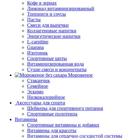
Кофе в зернах
Лимонад витаминизированный
Топпинги и соусы
Пасты
Смеси для выпечки
Коллагеновые напитки
Энергетические напитки
L-carnitine
Guarana
Изотоник
Спортивные шоты
Витаминизированная вода
Сухие смеси и концентраты
Мороженое
Стаканчик
Семейное
Эскимо
Низкокалорийное
Аксессуары для спорта
Шейкеры для спортивного питания
Спортивные полотенца
Витамины
Спортивные витамины и добавки
Витамины для красоты
Витамины для сердечно сосудистой системы