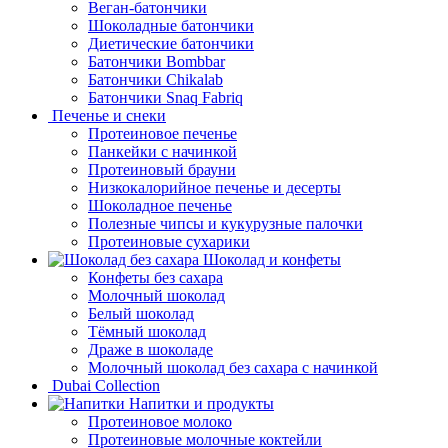
Веган-батончики
Шоколадные батончики
Диетические батончики
Батончики Bombbar
Батончики Chikalab
Батончики Snaq Fabriq
Печенье и снеки
Протеиновое печенье
Панкейки с начинкой
Протеиновый брауни
Низкокалорийное печенье и десерты
Шоколадное печенье
Полезные чипсы и кукурузные палочки
Протеиновые сухарики
Шоколад и конфеты
Конфеты без сахара
Молочный шоколад
Белый шоколад
Тёмный шоколад
Драже в шоколаде
Молочный шоколад без сахара с начинкой
Dubai Collection
Напитки и продукты
Протеиновое молоко
Протеиновые молочные коктейли