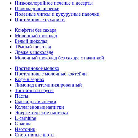
Низкокалорийное печенье и десерты
Шоколадное печенье
Полезные чипсы и кукурузные палочки
Протеиновые сухарики
Конфеты без сахара
Молочный шоколад
Белый шоколад
Тёмный шоколад
Драже в шоколаде
Молочный шоколад без сахара с начинкой
Протеиновое молоко
Протеиновые молочные коктейли
Кофе в зернах
Лимонад витаминизированный
Топпинги и соусы
Пасты
Смеси для выпечки
Коллагеновые напитки
Энергетические напитки
L-carnitine
Guarana
Изотоник
Спортивные шоты