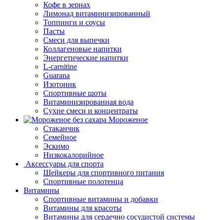
Кофе в зернах
Лимонад витаминизированный
Топпинги и соусы
Пасты
Смеси для выпечки
Коллагеновые напитки
Энергетические напитки
L-carnitine
Guarana
Изотоник
Спортивные шоты
Витаминизированная вода
Сухие смеси и концентраты
Мороженое
Стаканчик
Семейное
Эскимо
Низкокалорийное
Аксессуары для спорта
Шейкеры для спортивного питания
Спортивные полотенца
Витамины
Спортивные витамины и добавки
Витамины для красоты
Витамины для сердечно сосудистой системы