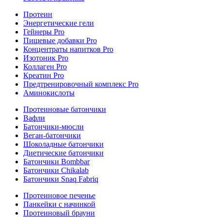
Протеин
Энергетические гели
Гейнеры Pro
Пищевые добавки Pro
Концентраты напитков Pro
Изотоник Pro
Коллаген Pro
Креатин Pro
Предтренировочный комплекс Pro
Аминокислоты
Протеиновые батончики
Вафли
Батончики-мюсли
Веган-батончики
Шоколадные батончики
Диетические батончики
Батончики Bombbar
Батончики Chikalab
Батончики Snaq Fabriq
Протеиновое печенье
Панкейки с начинкой
Протеиновый брауни