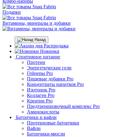
Комбо-наборы
Подарки
Витамины, минералы и добавки
Назад
Распродажа
Новинки
Спортивное питание
Протеин
Энергетические гели
Гейнеры Pro
Пищевые добавки Pro
Концентраты напитков Pro
Изотоник Pro
Коллаген Pro
Креатин Pro
Предтренировочный комплекс Pro
Аминокислоты
Батончики и вафли
Протеиновые батончики
Вафли
Батончики-мюсли