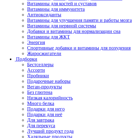
Витамины для костей и суставов
Витамины для иммунитета
Антиоксиданты
Витамины для улучшения памяти и работы мозга
Витамины для нервной системы
Добавки и витамины для нормализации сна
Витамины для ЖКТ
Энергия
Спортивные добавки и витамины для похудения
Жиросжигатели
Подборки
Бестселлеры
Ассорти
Пробники
Подарочные наборы
Веган-продукты
Без глютена
Низкая калорийность
Много белка
Подарки для него
Подарки для неё
Для завтрака
Для перекуса
Лучший продукт года
Халяльные продукты