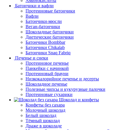
Аминокислоты
Батончики и вафли
Протеиновые батончики
Вафли
Батончики-мюсли
Веган-батончики
Шоколадные батончики
Диетические батончики
Батончики Bombbar
Батончики Chikalab
Батончики Snaq Fabriq
Печенье и снеки
Протеиновое печенье
Панкейки с начинкой
Протеиновый брауни
Низкокалорийное печенье и десерты
Шоколадное печенье
Полезные чипсы и кукурузные палочки
Протеиновые сухарики
Шоколад и конфеты
Конфеты без сахара
Молочный шоколад
Белый шоколад
Тёмный шоколад
Драже в шоколаде