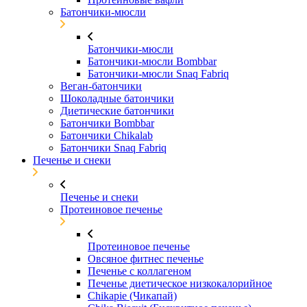
Батончики-мюсли
Батончики-мюсли
Батончики-мюсли Bombbar
Батончики-мюсли Snaq Fabriq
Веган-батончики
Шоколадные батончики
Диетические батончики
Батончики Bombbar
Батончики Chikalab
Батончики Snaq Fabriq
Печенье и снеки
Печенье и снеки
Протеиновое печенье
Протеиновое печенье
Овсяное фитнес печенье
Печенье с коллагеном
Печенье диетическое низкокалорийное
Chikapie (Чикапай)