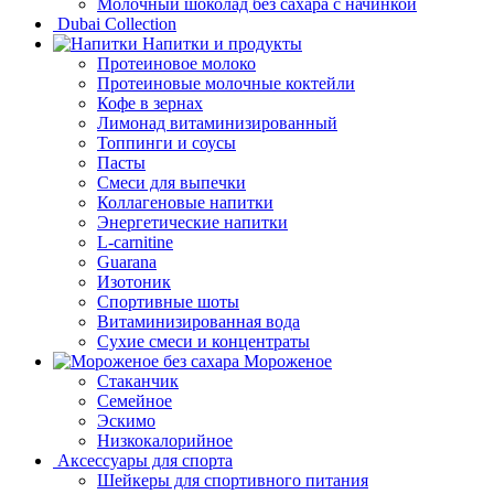
Молочный шоколад без сахара с начинкой
Dubai Collection
Напитки и продукты
Протеиновое молоко
Протеиновые молочные коктейли
Кофе в зернах
Лимонад витаминизированный
Топпинги и соусы
Пасты
Смеси для выпечки
Коллагеновые напитки
Энергетические напитки
L-carnitine
Guarana
Изотоник
Спортивные шоты
Витаминизированная вода
Сухие смеси и концентраты
Мороженое
Стаканчик
Семейное
Эскимо
Низкокалорийное
Аксессуары для спорта
Шейкеры для спортивного питания