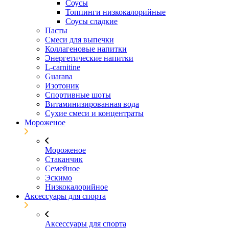
Соусы
Топпинги низкокалорийные
Соусы сладкие
Пасты
Смеси для выпечки
Коллагеновые напитки
Энергетические напитки
L-carnitine
Guarana
Изотоник
Спортивные шоты
Витаминизированная вода
Сухие смеси и концентраты
Мороженое
Мороженое
Стаканчик
Семейное
Эскимо
Низкокалорийное
Аксессуары для спорта
Аксессуары для спорта