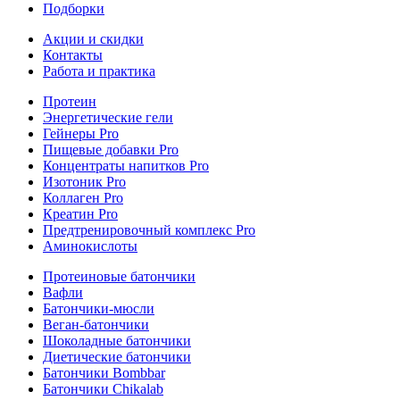
Подборки
Акции и скидки
Контакты
Работа и практика
Протеин
Энергетические гели
Гейнеры Pro
Пищевые добавки Pro
Концентраты напитков Pro
Изотоник Pro
Коллаген Pro
Креатин Pro
Предтренировочный комплекс Pro
Аминокислоты
Протеиновые батончики
Вафли
Батончики-мюсли
Веган-батончики
Шоколадные батончики
Диетические батончики
Батончики Bombbar
Батончики Chikalab