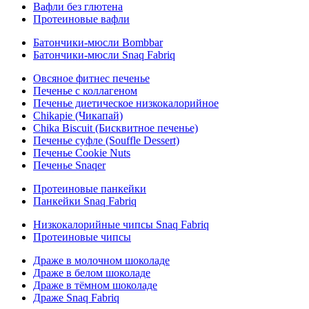
Вафли без глютена
Протеиновые вафли
Батончики-мюсли Bombbar
Батончики-мюсли Snaq Fabriq
Овсяное фитнес печенье
Печенье с коллагеном
Печенье диетическое низкокалорийное
Chikapie (Чикапай)
Chika Biscuit (Бисквитное печенье)
Печенье суфле (Souffle Dessert)
Печенье Cookie Nuts
Печенье Snaqer
Протеиновые панкейки
Панкейки Snaq Fabriq
Низкокалорийные чипсы Snaq Fabriq
Протеиновые чипсы
Драже в молочном шоколаде
Драже в белом шоколаде
Драже в тёмном шоколаде
Драже Snaq Fabriq