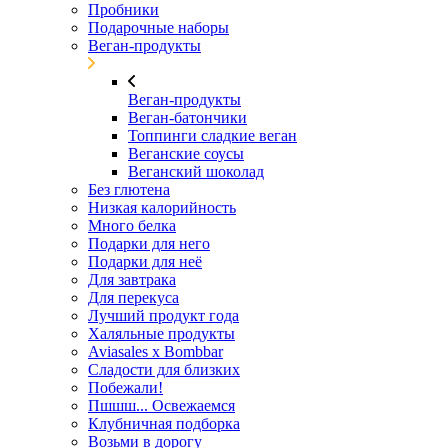
Пробники
Подарочные наборы
Веган-продукты
Веган-продукты
Веган-батончики
Топпинги сладкие веган
Веганские соусы
Веганский шоколад
Без глютена
Низкая калорийность
Много белка
Подарки для него
Подарки для неё
Для завтрака
Для перекуса
Лучший продукт года
Халяльные продукты
Aviasales x Bombbar
Сладости для близких
Побежали!
Пшшш... Освежаемся
Клубничная подборка
Возьми в дорогу