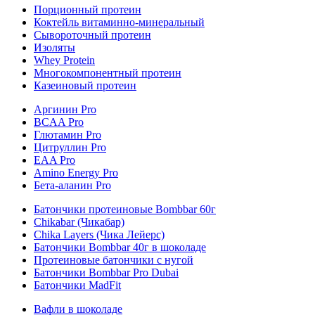
Порционный протеин
Коктейль витаминно-минеральный
Сывороточный протеин
Изоляты
Whey Protein
Многокомпонентный протеин
Казеиновый протеин
Аргинин Pro
BCAA Pro
Глютамин Pro
Цитруллин Pro
EAA Pro
Amino Energy Pro
Бета-аланин Pro
Батончики протеиновые Bombbar 60г
Chikabar (Чикабар)
Chika Layers (Чика Лейерс)
Батончики Bombbar 40г в шоколаде
Протеиновые батончики с нугой
Батончики Bombbar Pro Dubai
Батончики MadFit
Вафли в шоколаде