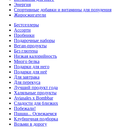
Энергия
Спортивные добавки и витамины для похудения
Жиросжигатели
Бестселлеры
Ассорти
Пробники
Подарочные наборы
Веган-продукты
Без глютена
Низкая калорийность
Много белка
Подарки для него
Подарки для неё
Для завтрака
Для перекуса
Лучший продукт года
Халяльные продукты
Aviasales x Bombbar
Сладости для близких
Побежали!
Пшшш... Освежаемся
Клубничная подборка
Возьми в дорогу