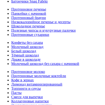
Батончики Snaq Fabriq
Протеиновое печенье
Панкейки с начинкой
Протеиновый брауни
Низкокалорийное печенье и десерты
Шоколадное печенье
Полезные чипсы и кукурузные палочки
Протеиновые сухарики
Конфеты без сахара
Молочный шоколад
Белый шоколад
Тёмный шоколад
Драже в шоколаде
Молочный шоколад без сахара с начинкой
Протеиновое молоко
Протеиновые молочные коктейли
Кофе в зернах
Лимонад витаминизированный
Топпинги и соусы
Пасты
Смеси для выпечки
Коллагеновые напитки