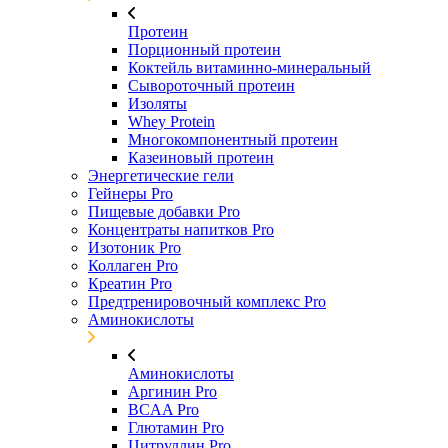
Протеин
Порционный протеин
Коктейль витаминно-минеральный
Сывороточный протеин
Изоляты
Whey Protein
Многокомпонентный протеин
Казеиновый протеин
Энергетические гели
Гейнеры Pro
Пищевые добавки Pro
Концентраты напитков Pro
Изотоник Pro
Коллаген Pro
Креатин Pro
Предтренировочный комплекс Pro
Аминокислоты
Аминокислоты
Аргинин Pro
BCAA Pro
Глютамин Pro
Цитруллин Pro