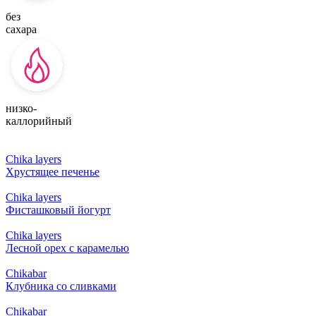
без
сахара
низко-
каллорийный
Chika layers
Хрустящее печенье
Chika layers
Фисташковый йогурт
Chika layers
Лесной орех с карамелью
Chikabar
Клубникa со сливками
Chikabar