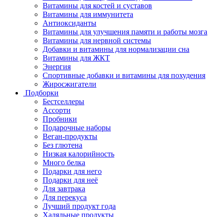
Витамины для костей и суставов
Витамины для иммунитета
Антиоксиданты
Витамины для улучшения памяти и работы мозга
Витамины для нервной системы
Добавки и витамины для нормализации сна
Витамины для ЖКТ
Энергия
Спортивные добавки и витамины для похудения
Жиросжигатели
Подборки
Бестселлеры
Ассорти
Пробники
Подарочные наборы
Веган-продукты
Без глютена
Низкая калорийность
Много белка
Подарки для него
Подарки для неё
Для завтрака
Для перекуса
Лучший продукт года
Халяльные продукты