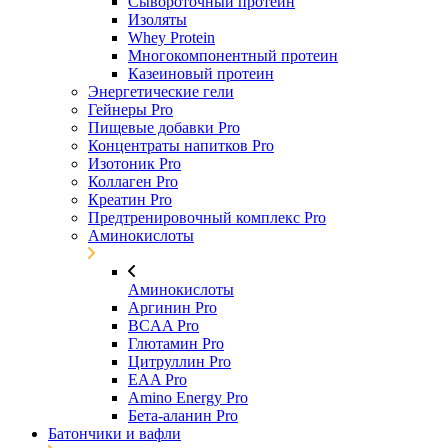
Сывороточный протеин
Изоляты
Whey Protein
Многокомпонентный протеин
Казеиновый протеин
Энергетические гели
Гейнеры Pro
Пищевые добавки Pro
Концентраты напитков Pro
Изотоник Pro
Коллаген Pro
Креатин Pro
Предтренировочный комплекс Pro
Аминокислоты
Аминокислоты
Аргинин Pro
BCAA Pro
Глютамин Pro
Цитруллин Pro
EAA Pro
Amino Energy Pro
Бета-аланин Pro
Батончики и вафли