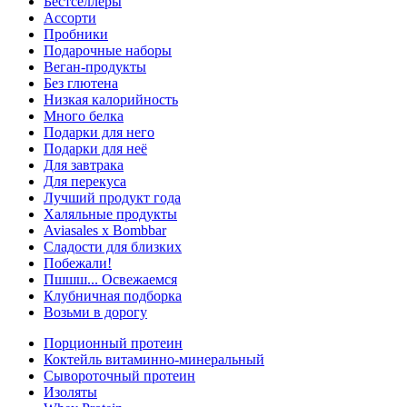
Бестселлеры
Ассорти
Пробники
Подарочные наборы
Веган-продукты
Без глютена
Низкая калорийность
Много белка
Подарки для него
Подарки для неё
Для завтрака
Для перекуса
Лучший продукт года
Халяльные продукты
Aviasales x Bombbar
Сладости для близких
Побежали!
Пшшш... Освежаемся
Клубничная подборка
Возьми в дорогу
Порционный протеин
Коктейль витаминно-минеральный
Сывороточный протеин
Изоляты