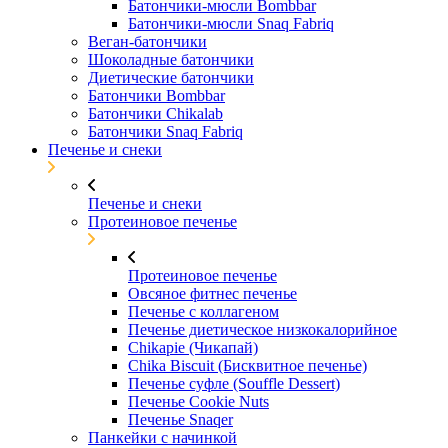
Батончики-мюсли Bombbar
Батончики-мюсли Snaq Fabriq
Веган-батончики
Шоколадные батончики
Диетические батончики
Батончики Bombbar
Батончики Chikalab
Батончики Snaq Fabriq
Печенье и снеки
Печенье и снеки
Протеиновое печенье
Протеиновое печенье
Овсяное фитнес печенье
Печенье с коллагеном
Печенье диетическое низкокалорийное
Chikapie (Чикапай)
Chika Biscuit (Бисквитное печенье)
Печенье суфле (Souffle Dessert)
Печенье Cookie Nuts
Печенье Snaqer
Панкейки с начинкой