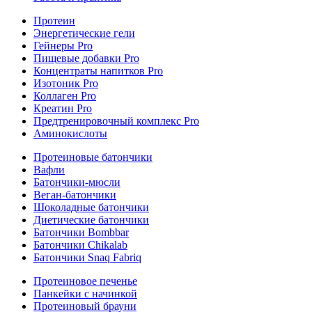
Протеин
Энергетические гели
Гейнеры Pro
Пищевые добавки Pro
Концентраты напитков Pro
Изотоник Pro
Коллаген Pro
Креатин Pro
Предтренировочный комплекс Pro
Аминокислоты
Протеиновые батончики
Вафли
Батончики-мюсли
Веган-батончики
Шоколадные батончики
Диетические батончики
Батончики Bombbar
Батончики Chikalab
Батончики Snaq Fabriq
Протеиновое печенье
Панкейки с начинкой
Протеиновый брауни