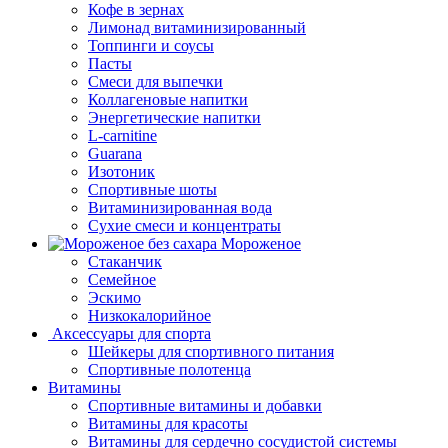
Кофе в зернах
Лимонад витаминизированный
Топпинги и соусы
Пасты
Смеси для выпечки
Коллагеновые напитки
Энергетические напитки
L-carnitine
Guarana
Изотоник
Спортивные шоты
Витаминизированная вода
Сухие смеси и концентраты
Мороженое
Стаканчик
Семейное
Эскимо
Низкокалорийное
Аксессуары для спорта
Шейкеры для спортивного питания
Спортивные полотенца
Витамины
Спортивные витамины и добавки
Витамины для красоты
Витамины для сердечно сосудистой системы