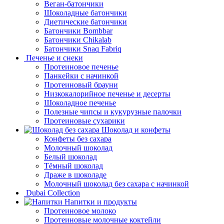
Веган-батончики
Шоколадные батончики
Диетические батончики
Батончики Bombbar
Батончики Chikalab
Батончики Snaq Fabriq
Печенье и снеки
Протеиновое печенье
Панкейки с начинкой
Протеиновый брауни
Низкокалорийное печенье и десерты
Шоколадное печенье
Полезные чипсы и кукурузные палочки
Протеиновые сухарики
Шоколад и конфеты
Конфеты без сахара
Молочный шоколад
Белый шоколад
Тёмный шоколад
Драже в шоколаде
Молочный шоколад без сахара с начинкой
Dubai Collection
Напитки и продукты
Протеиновое молоко
Протеиновые молочные коктейли