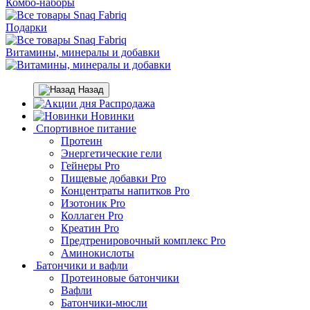
Комбо-наборы
Подарки
Витамины, минералы и добавки
Назад
Распродажа
Новинки
Спортивное питание
Протеин
Энергетические гели
Гейнеры Pro
Пищевые добавки Pro
Концентраты напитков Pro
Изотоник Pro
Коллаген Pro
Креатин Pro
Предтренировочный комплекс Pro
Аминокислоты
Батончики и вафли
Протеиновые батончики
Вафли
Батончики-мюсли