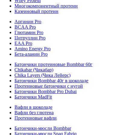
Whey Protein
Многокомпонентный протеин
Казеиновый протеин
Аргинин Pro
BCAA Pro
Глютамин Pro
Цитруллин Pro
EAA Pro
Amino Energy Pro
Бета-аланин Pro
Батончики протеиновые Bombbar 60г
Chikabar (Чикабар)
Chika Layers (Чика Лейерс)
Батончики Bombbar 40г в шоколаде
Протеиновые батончики с нугой
Батончики Bombbar Pro Dubai
Батончики MadFit
Вафли в шоколаде
Вафли без глютена
Протеиновые вафли
Батончики-мюсли Bombbar
Батончики-мюсли Snaq Fabriq