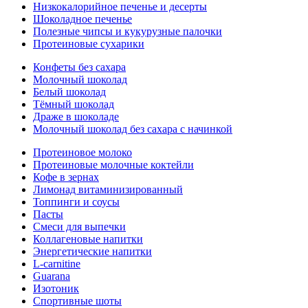
Низкокалорийное печенье и десерты
Шоколадное печенье
Полезные чипсы и кукурузные палочки
Протеиновые сухарики
Конфеты без сахара
Молочный шоколад
Белый шоколад
Тёмный шоколад
Драже в шоколаде
Молочный шоколад без сахара с начинкой
Протеиновое молоко
Протеиновые молочные коктейли
Кофе в зернах
Лимонад витаминизированный
Топпинги и соусы
Пасты
Смеси для выпечки
Коллагеновые напитки
Энергетические напитки
L-carnitine
Guarana
Изотоник
Спортивные шоты